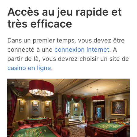
Accès au jeu rapide et
très efficace
Dans un premier temps, vous devez être
connecté à une
connexion internet
. A
partir de là, vous devrez choisir un site de
casino en ligne
.