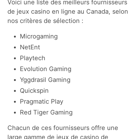
Voici une liste des meilleurs fournisseurs
de jeux casino en ligne au Canada, selon
nos critères de sélection :
Microgaming
NetEnt
Playtech
Evolution Gaming
Yggdrasil Gaming
Quickspin
Pragmatic Play
Red Tiger Gaming
Chacun de ces fournisseurs offre une
large gamme de jeux de casino de