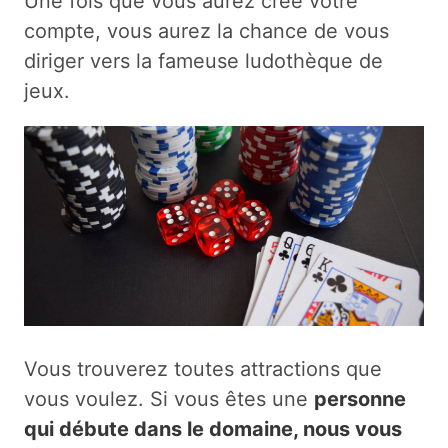
Une fois que vous aurez créé votre
compte, vous aurez la chance de vous
diriger vers la fameuse ludothèque de
jeux.
Vous trouverez toutes attractions que
vous voulez. Si vous êtes une
personne
qui débute dans le domaine, nous vous