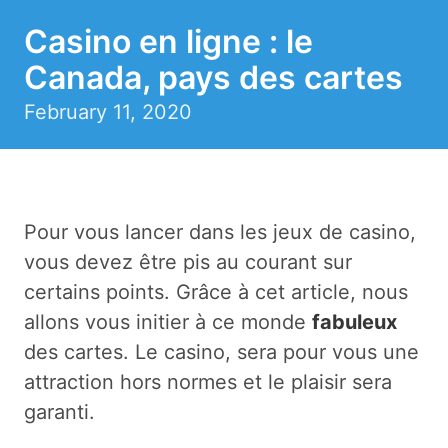
Casino en ligne : le
Canada, pays des cartes
February 11, 2020
Pour vous lancer dans les jeux de casino,
vous devez être pis au courant sur
certains points. Grâce à cet article, nous
allons vous initier à ce monde
fabuleux
des cartes. Le casino, sera pour vous une
attraction hors normes et le plaisir sera
garanti.