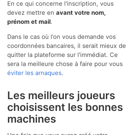
En ce qui concerne l'inscription, vous
devez mettre en
avant votre nom,
prénom et mail
.
Dans le cas où l’on vous demande vos
coordonnées bancaires, il serait mieux de
quitter la plateforme sur l'immédiat. Ce
sera la meilleure chose à faire pour vous
éviter les arnaques
.
Les meilleurs joueurs
choisissent les bonnes
machines